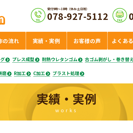
受付9時〜18時（休み:土日祝）
078-927-5112
作の流れ
実績・実例
お客様の声
よくあ
ング
プレス成型
耐熱ウレタンゴム
古ゴム剥がし・巻き替
研磨
R加工
C加工
ブラスト処理
実績・実例
works