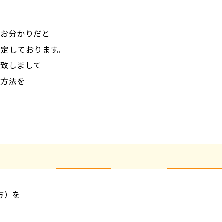
どお分かりだと
固定しております。
型致しまして
る方法を
方）を