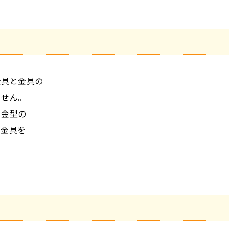
金具と金具の
ません。
を金型の
の金具を