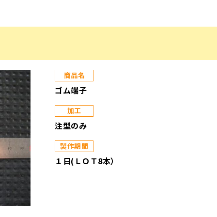
商品名
ゴム端子
加工
注型のみ
製作期間
１日(ＬＯＴ8本）