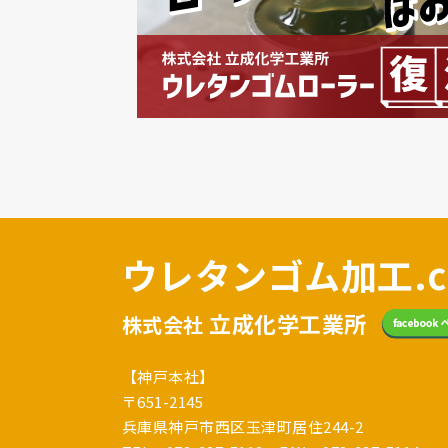
ウレタンゴム加工.c
立成化学工業所
株式会社
【神戸本社】
〒651-2145
兵庫県神戸市西区玉津町居住244-2