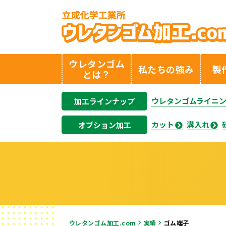
ウレタンゴム
私たちの強み
製
とは？
ウレタンゴムライニ
加工ラインナップ
カット
溝入れ
オプション加工
ウレタンゴム加工.com
実績
ゴム端子