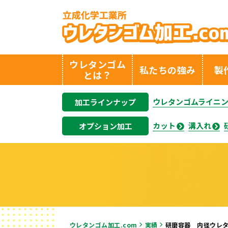
ウレタンゴム
私たちの強み
製
とは？
ウレタンゴムライニ
加工ラインナップ
カット
溝入れ
オプション加工
ウレタンゴム加工.com
実績
研磨容器 内径ウレ