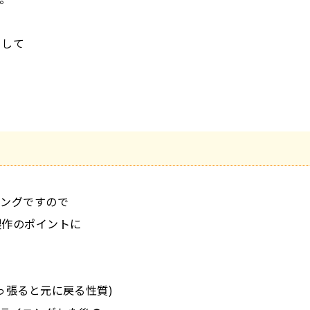
まして
ニングですので
製作のポイントに
っ張ると元に戻る性質)