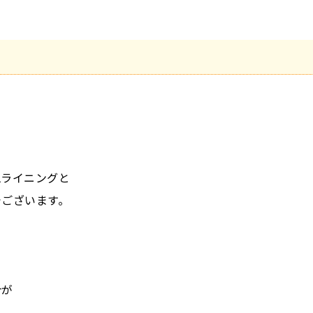
。
ムライニングと
でございます。
合が
。