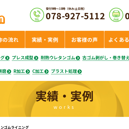
受付9時〜18時（休み:土日祝）
078-927-5112
作の流れ
実績・実例
お客様の声
よくあ
ング
プレス成型
耐熱ウレタンゴム
古ゴム剥がし・巻き替
研磨
R加工
C加工
ブラスト処理
実績・実例
works
タンゴムライニング