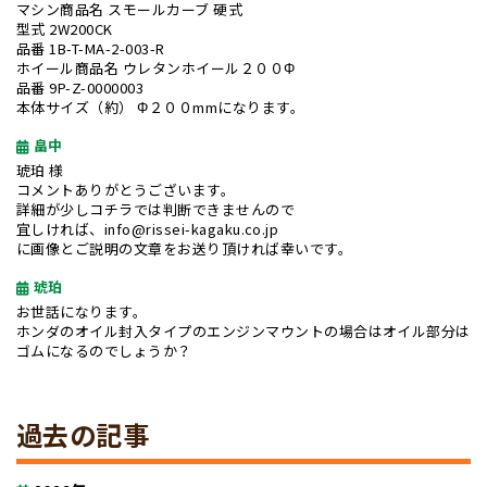
マシン商品名 スモールカーブ 硬式
型式 2W200CK
品番 1B-T-MA-2-003-R
ホイール商品名 ウレタンホイール２００Φ
品番 9P-Z-0000003
本体サイズ（約） Φ２００mmになります。
畠中
琥珀 様
コメントありがとうございます。
詳細が少しコチラでは判断できませんので
宜しければ、info@rissei-kagaku.co.jp
に画像とご説明の文章をお送り頂ければ幸いです。
琥珀
お世話になります。
ホンダのオイル封入タイプのエンジンマウントの場合はオイル部分は
ゴムになるのでしょうか？
過去の記事