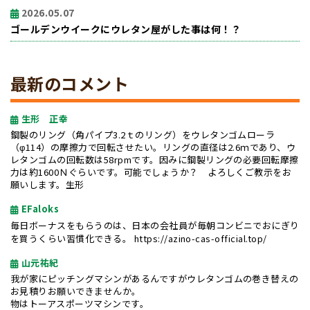
2026.05.07
ゴールデンウイークにウレタン屋がした事は何！？
最新のコメント
生形 正幸
鋼製のリング（角パイプ3.2ｔのリング）をウレタンゴムローラ
（φ114）の摩擦力で回転させたい。リングの直径は2.6ｍであり、ウ
レタンゴムの回転数は58rpmです。因みに鋼製リングの必要回転摩擦
力は約1600Ｎぐらいです。可能でしょうか？ よろしくご教示をお
願いします。生形
EFaloks
毎日ボーナスをもらうのは、日本の会社員が毎朝コンビニでおにぎり
を買うくらい習慣化できる。
https://azino-cas-official.top/
山元祐紀
我が家にピッチングマシンがあるんですがウレタンゴムの巻き替えの
お見積りお願いできませんか。
物はトーアスポーツマシンです。