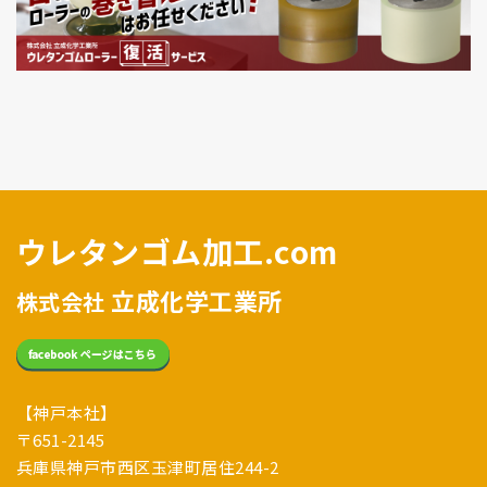
ウレタンゴム加工.com
立成化学工業所
株式会社
【神戸本社】
〒651-2145
兵庫県神戸市西区玉津町居住244-2