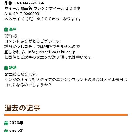
品番 1B-T-MA-2-003-R
ホイール商品名 ウレタンホイール２００Φ
品番 9P-Z-0000003
本体サイズ（約） Φ２００mmになります。
畠中
琥珀 様
コメントありがとうございます。
詳細が少しコチラでは判断できませんので
宜しければ、info@rissei-kagaku.co.jp
に画像とご説明の文章をお送り頂ければ幸いです。
琥珀
お世話になります。
ホンダのオイル封入タイプのエンジンマウントの場合はオイル部分は
ゴムになるのでしょうか？
過去の記事
2026年
2025年