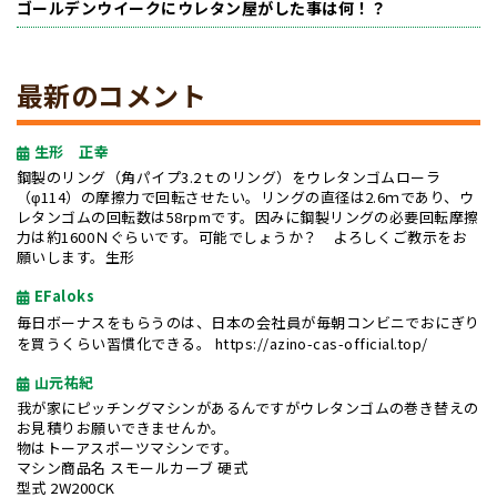
ゴールデンウイークにウレタン屋がした事は何！？
最新のコメント
生形 正幸
鋼製のリング（角パイプ3.2ｔのリング）をウレタンゴムローラ
（φ114）の摩擦力で回転させたい。リングの直径は2.6ｍであり、ウ
レタンゴムの回転数は58rpmです。因みに鋼製リングの必要回転摩擦
力は約1600Ｎぐらいです。可能でしょうか？ よろしくご教示をお
願いします。生形
EFaloks
毎日ボーナスをもらうのは、日本の会社員が毎朝コンビニでおにぎり
を買うくらい習慣化できる。
https://azino-cas-official.top/
山元祐紀
我が家にピッチングマシンがあるんですがウレタンゴムの巻き替えの
お見積りお願いできませんか。
物はトーアスポーツマシンです。
マシン商品名 スモールカーブ 硬式
型式 2W200CK