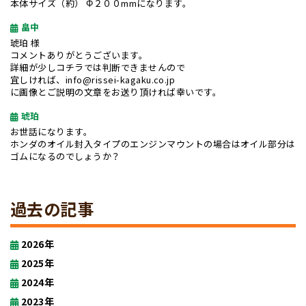
本体サイズ（約） Φ２００mmになります。
畠中
琥珀 様
コメントありがとうございます。
詳細が少しコチラでは判断できませんので
宜しければ、info@rissei-kagaku.co.jp
に画像とご説明の文章をお送り頂ければ幸いです。
琥珀
お世話になります。
ホンダのオイル封入タイプのエンジンマウントの場合はオイル部分は
ゴムになるのでしょうか？
過去の記事
2026年
2025年
2024年
2023年