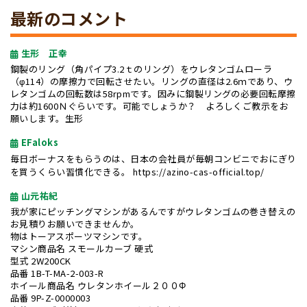
最新のコメント
生形 正幸
鋼製のリング（角パイプ3.2ｔのリング）をウレタンゴムローラ
（φ114）の摩擦力で回転させたい。リングの直径は2.6ｍであり、ウ
レタンゴムの回転数は58rpmです。因みに鋼製リングの必要回転摩擦
力は約1600Ｎぐらいです。可能でしょうか？ よろしくご教示をお
願いします。生形
EFaloks
毎日ボーナスをもらうのは、日本の会社員が毎朝コンビニでおにぎり
を買うくらい習慣化できる。
https://azino-cas-official.top/
山元祐紀
我が家にピッチングマシンがあるんですがウレタンゴムの巻き替えの
お見積りお願いできませんか。
物はトーアスポーツマシンです。
マシン商品名 スモールカーブ 硬式
型式 2W200CK
品番 1B-T-MA-2-003-R
ホイール商品名 ウレタンホイール２００Φ
品番 9P-Z-0000003