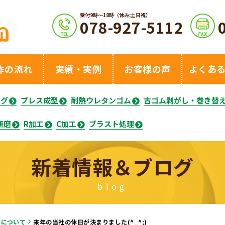
受付9時〜18時（休み:土日祝）
078-927-5112
作の流れ
実績・実例
お客様の声
よくあ
ング
プレス成型
耐熱ウレタンゴム
古ゴム剥がし・巻き替
研磨
R加工
C加工
ブラスト処理
新着情報＆ブログ
blog
営について
来年の当社の休日が決まりました(^_^;)