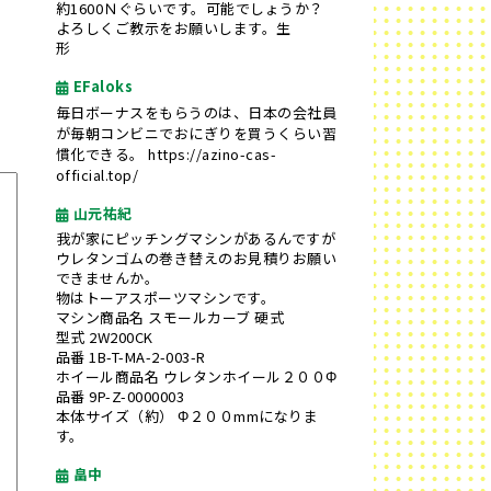
約1600Ｎぐらいです。可能でしょうか？
よろしくご教示をお願いします。生
形
EFaloks
毎日ボーナスをもらうのは、日本の会社員
が毎朝コンビニでおにぎりを買うくらい習
慣化できる。
https://azino-cas-
official.top/
山元祐紀
我が家にピッチングマシンがあるんですが
ウレタンゴムの巻き替えのお見積りお願い
できませんか。
物はトーアスポーツマシンです。
マシン商品名 スモールカーブ 硬式
型式 2W200CK
品番 1B-T-MA-2-003-R
ホイール商品名 ウレタンホイール２００Φ
品番 9P-Z-0000003
本体サイズ（約） Φ２００mmになりま
す。
畠中