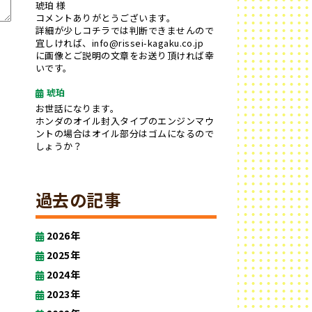
琥珀 様
コメントありがとうございます。
詳細が少しコチラでは判断できませんので
宜しければ、info@rissei-kagaku.co.jp
に画像とご説明の文章をお送り頂ければ幸
いです。
琥珀
お世話になります。
ホンダのオイル封入タイプのエンジンマウ
ントの場合はオイル部分はゴムになるので
しょうか？
過去の記事
2026年
2025年
2024年
2023年