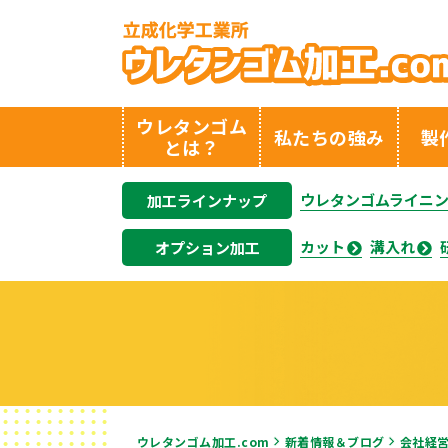
ウレタンゴム
私たちの強み
製
とは？
ウレタンゴムライニ
加工ラインナップ
カット
溝入れ
オプション加工
ウレタンゴム加工.com
新着情報＆ブログ
会社経