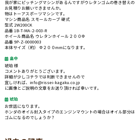
我が家にピッチングマシンがあるんですがウレタンゴムの巻き替えの
お見積りお願いできませんか。
物はトーアスポーツマシンです。
マシン商品名 スモールカーブ 硬式
型式 2W200CK
品番 1B-T-MA-2-003-R
ホイール商品名 ウレタンホイール２００Φ
品番 9P-Z-0000003
本体サイズ（約） Φ２００mmになります。
畠中
琥珀 様
コメントありがとうございます。
詳細が少しコチラでは判断できませんので
宜しければ、info@rissei-kagaku.co.jp
に画像とご説明の文章をお送り頂ければ幸いです。
琥珀
お世話になります。
ホンダのオイル封入タイプのエンジンマウントの場合はオイル部分は
ゴムになるのでしょうか？