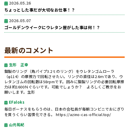
2026.05.26
ちょっとした事だが大切なお仕事！？
2026.05.07
ゴールデンウイークにウレタン屋がした事は何！？
最新のコメント
生形 正幸
鋼製のリング（角パイプ3.2ｔのリング）をウレタンゴムローラ
（φ114）の摩擦力で回転させたい。リングの直径は2.6ｍであり、ウ
レタンゴムの回転数は58rpmです。因みに鋼製リングの必要回転摩擦
力は約1600Ｎぐらいです。可能でしょうか？ よろしくご教示をお
願いします。生形
EFaloks
毎日ボーナスをもらうのは、日本の会社員が毎朝コンビニでおにぎり
を買うくらい習慣化できる。
https://azino-cas-official.top/
山元祐紀