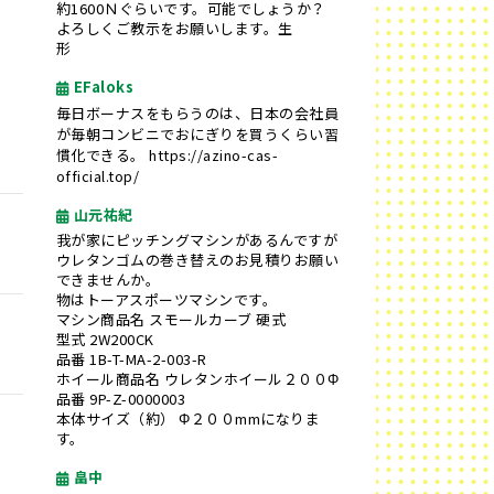
約1600Ｎぐらいです。可能でしょうか？
よろしくご教示をお願いします。生
形
EFaloks
毎日ボーナスをもらうのは、日本の会社員
が毎朝コンビニでおにぎりを買うくらい習
慣化できる。
https://azino-cas-
official.top/
山元祐紀
我が家にピッチングマシンがあるんですが
ウレタンゴムの巻き替えのお見積りお願い
できませんか。
物はトーアスポーツマシンです。
マシン商品名 スモールカーブ 硬式
型式 2W200CK
品番 1B-T-MA-2-003-R
ホイール商品名 ウレタンホイール２００Φ
品番 9P-Z-0000003
本体サイズ（約） Φ２００mmになりま
す。
畠中