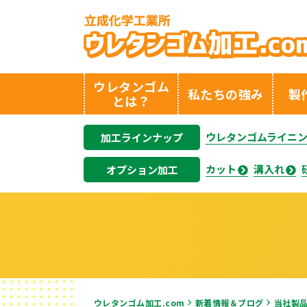
ウレタンゴム
私たちの強み
製
とは？
ウレタンゴムライニ
加工ラインナップ
カット
溝入れ
オプション加工
ウレタンゴム加工.com
新着情報＆ブログ
当社製