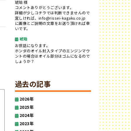
琥珀 様
コメントありがとうございます。
詳細が少しコチラでは判断できませんので
宜しければ、info@rissei-kagaku.co.jp
に画像とご説明の文章をお送り頂ければ幸
いです。
琥珀
お世話になります。
ホンダのオイル封入タイプのエンジンマウ
ントの場合はオイル部分はゴムになるので
しょうか？
過去の記事
2026年
2025年
2024年
2023年