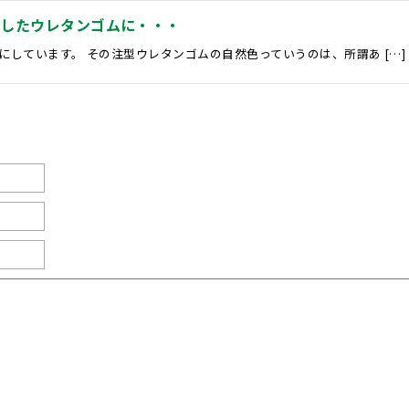
ましたウレタンゴムに・・・
しています。 その注型ウレタンゴムの自然色っていうのは、所謂あ […]