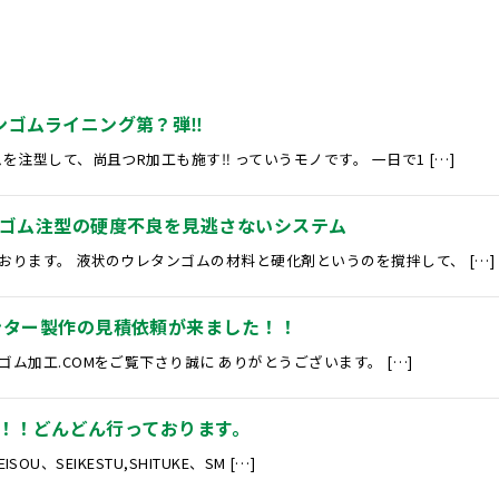
ンゴムライニング第？弾‼
注型して、尚且つR加工も施す‼ っていうモノです。 一日で1 […]
ゴム注型の硬度不良を見逃さないシステム
ります。 液状のウレタンゴムの材料と硬化剤というのを撹拌して、 […]
ンター製作の見積依頼が来ました！！
ム加工.COMをご覧下さり誠に ありがとうございます。 […]
活動！！どんどん行っております。
SOU、SEIKESTU,SHITUKE、SM […]