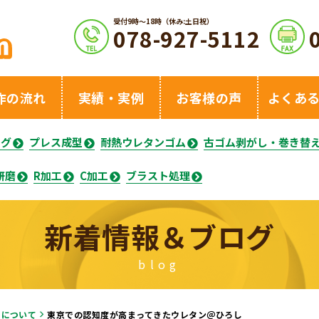
受付9時〜18時（休み:土日祝）
078-927-5112
作の流れ
実績・実例
お客様の声
よくあ
ング
プレス成型
耐熱ウレタンゴム
古ゴム剥がし・巻き替
研磨
R加工
C加工
ブラスト処理
新着情報＆ブログ
blog
品について
東京での認知度が高まってきたウレタン＠ひろし