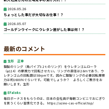
2026.05.26
ちょっとした事だが大切なお仕事！？
2026.05.07
ゴールデンウイークにウレタン屋がした事は何！？
最新のコメント
生形 正幸
鋼製のリング（角パイプ3.2ｔのリング）をウレタンゴムローラ
（φ114）の摩擦力で回転させたい。リングの直径は2.6ｍであり、ウ
レタンゴムの回転数は58rpmです。因みに鋼製リングの必要回転摩擦
力は約1600Ｎぐらいです。可能でしょうか？ よろしくご教示をお
願いします。生形
EFaloks
毎日ボーナスをもらうのは、日本の会社員が毎朝コンビニでおにぎり
を買うくらい習慣化できる。
https://azino-cas-official.top/