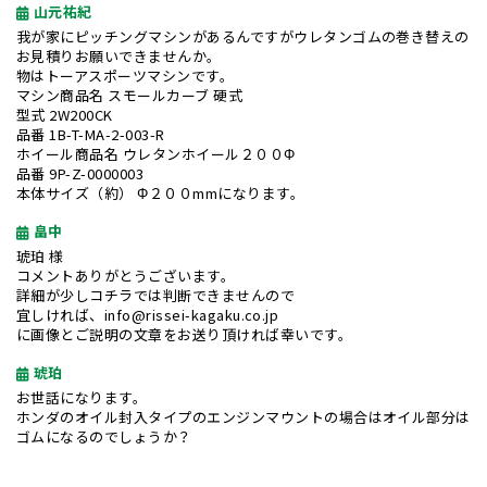
山元祐紀
我が家にピッチングマシンがあるんですがウレタンゴムの巻き替えの
お見積りお願いできませんか。
物はトーアスポーツマシンです。
マシン商品名 スモールカーブ 硬式
型式 2W200CK
品番 1B-T-MA-2-003-R
ホイール商品名 ウレタンホイール２００Φ
品番 9P-Z-0000003
本体サイズ（約） Φ２００mmになります。
畠中
琥珀 様
コメントありがとうございます。
詳細が少しコチラでは判断できませんので
宜しければ、info@rissei-kagaku.co.jp
に画像とご説明の文章をお送り頂ければ幸いです。
琥珀
お世話になります。
ホンダのオイル封入タイプのエンジンマウントの場合はオイル部分は
ゴムになるのでしょうか？