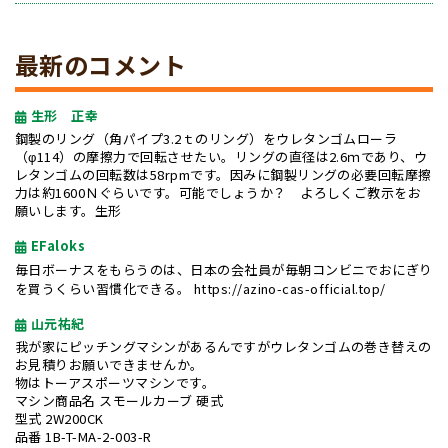
最新のコメント
生形 正幸
鋼製のリング（角パイプ3.2ｔのリング）をウレタンゴムローラ
（φ114）の摩擦力で回転させたい。リングの直径は2.6ｍであり、ウ
レタンゴムの回転数は58rpmです。因みに鋼製リングの必要回転摩擦
力は約1600Ｎぐらいです。可能でしょうか？ よろしくご教示をお
願いします。生形
EFaloks
毎日ボーナスをもらうのは、日本の会社員が毎朝コンビニでおにぎり
を買うくらい習慣化できる。
https://azino-cas-official.top/
山元祐紀
我が家にピッチングマシンがあるんですがウレタンゴムの巻き替えの
お見積りお願いできませんか。
物はトーアスポーツマシンです。
マシン商品名 スモールカーブ 硬式
型式 2W200CK
品番 1B-T-MA-2-003-R