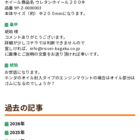
ホイール商品名 ウレタンホイール２００Φ
品番 9P-Z-0000003
本体サイズ（約） Φ２００mmになります。
畠中
琥珀 様
コメントありがとうございます。
詳細が少しコチラでは判断できませんので
宜しければ、info@rissei-kagaku.co.jp
に画像とご説明の文章をお送り頂ければ幸いです。
琥珀
お世話になります。
ホンダのオイル封入タイプのエンジンマウントの場合はオイル部分は
ゴムになるのでしょうか？
過去の記事
2026年
2025年