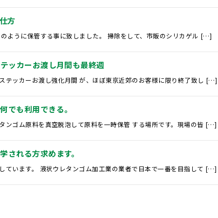
仕方
のように保管する事に致しました。 掃除をして、市販のシリカゲル […]
ステッカーお渡し月間も最終週
テッカーお渡し強化月間 が、ほぼ東京近郊のお客様に限り終了致し […]
は何でも利用できる。
ンゴム原料を真空脱泡して原料を一時保管 する場所です。現場の皆 […]
学される方求めます。
ています。 液状ウレタンゴム加工業の業者で日本で一番を目指して […]