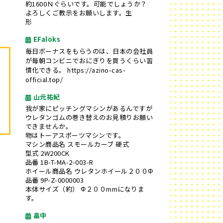
約1600Ｎぐらいです。可能でしょうか？
よろしくご教示をお願いします。生
形
EFaloks
毎日ボーナスをもらうのは、日本の会社員
が毎朝コンビニでおにぎりを買うくらい習
慣化できる。
https://azino-cas-
official.top/
山元祐紀
我が家にピッチングマシンがあるんですが
ウレタンゴムの巻き替えのお見積りお願い
できませんか。
物はトーアスポーツマシンです。
マシン商品名 スモールカーブ 硬式
型式 2W200CK
品番 1B-T-MA-2-003-R
ホイール商品名 ウレタンホイール２００Φ
品番 9P-Z-0000003
本体サイズ（約） Φ２００mmになりま
す。
畠中