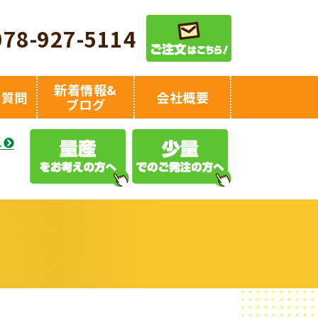
078-927-5114
新着情報&
る質問
会社概要
ブログ
え