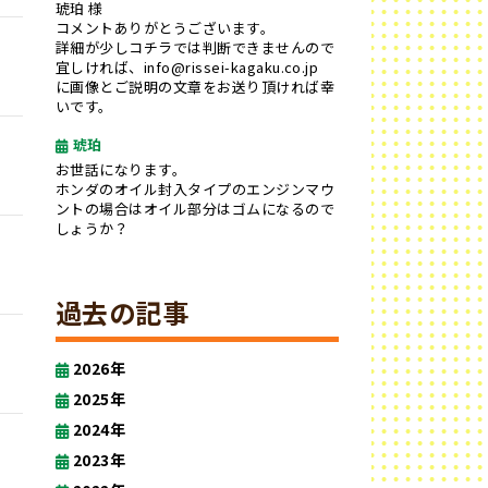
琥珀 様
コメントありがとうございます。
詳細が少しコチラでは判断できませんので
宜しければ、info@rissei-kagaku.co.jp
に画像とご説明の文章をお送り頂ければ幸
いです。
琥珀
お世話になります。
ホンダのオイル封入タイプのエンジンマウ
ントの場合はオイル部分はゴムになるので
しょうか？
過去の記事
2026年
2025年
2024年
2023年