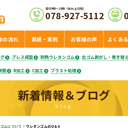
受付9時〜18時（休み:土日祝）
078-927-5112
作の流れ
実績・実例
お客様の声
よくあ
ング
プレス成型
耐熱ウレタンゴム
古ゴム剥がし・巻き替
研磨
R加工
C加工
ブラスト処理
新着情報＆ブログ
blog
ンゴムについて
ウレタンゴムのQ＆A