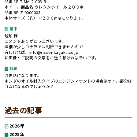
品番 1B-T-MA-2-003-R
ホイール商品名 ウレタンホイール２００Φ
品番 9P-Z-0000003
本体サイズ（約） Φ２００mmになります。
畠中
琥珀 様
コメントありがとうございます。
詳細が少しコチラでは判断できませんので
宜しければ、info@rissei-kagaku.co.jp
に画像とご説明の文章をお送り頂ければ幸いです。
琥珀
お世話になります。
ホンダのオイル封入タイプのエンジンマウントの場合はオイル部分は
ゴムになるのでしょうか？
過去の記事
2026年
2025年