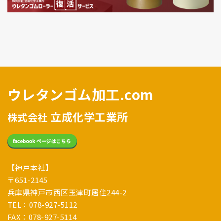
ウレタンゴム加工.com
立成化学工業所
株式会社
【神戸本社】
〒651-2145
兵庫県神戸市西区玉津町居住244-2
TEL：078-927-5112
FAX：078-927-5114