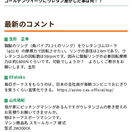
ゴールデンウイークにウレタン屋がした事は何！？
最新のコメント
生形 正幸
鋼製のリング（角パイプ3.2ｔのリング）をウレタンゴムローラ
（φ114）の摩擦力で回転させたい。リングの直径は2.6ｍであり、ウ
レタンゴムの回転数は58rpmです。因みに鋼製リングの必要回転摩擦
力は約1600Ｎぐらいです。可能でしょうか？ よろしくご教示をお
願いします。生形
EFaloks
毎日ボーナスをもらうのは、日本の会社員が毎朝コンビニでおにぎり
を買うくらい習慣化できる。
https://azino-cas-official.top/
山元祐紀
我が家にピッチングマシンがあるんですがウレタンゴムの巻き替えの
お見積りお願いできませんか。
物はトーアスポーツマシンです。
マシン商品名 スモールカーブ 硬式
型式 2W200CK