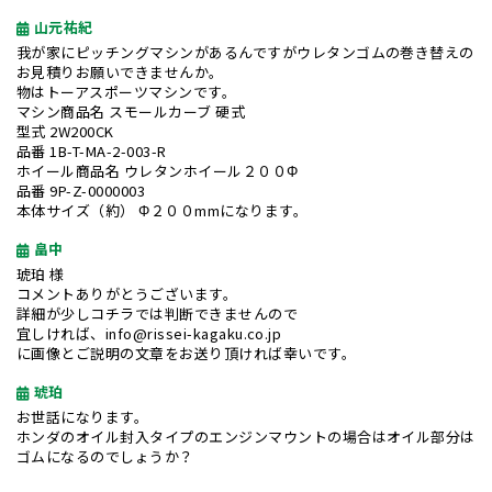
山元祐紀
我が家にピッチングマシンがあるんですがウレタンゴムの巻き替えの
お見積りお願いできませんか。
物はトーアスポーツマシンです。
マシン商品名 スモールカーブ 硬式
型式 2W200CK
品番 1B-T-MA-2-003-R
ホイール商品名 ウレタンホイール２００Φ
品番 9P-Z-0000003
本体サイズ（約） Φ２００mmになります。
畠中
琥珀 様
コメントありがとうございます。
詳細が少しコチラでは判断できませんので
宜しければ、info@rissei-kagaku.co.jp
に画像とご説明の文章をお送り頂ければ幸いです。
琥珀
お世話になります。
ホンダのオイル封入タイプのエンジンマウントの場合はオイル部分は
ゴムになるのでしょうか？