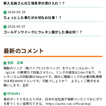
新入社員さんの工場見学の受け入れ！？
2026.05.26
ちょっとした事だが大切なお仕事！？
2026.05.07
ゴールデンウイークにウレタン屋がした事は何！？
最新のコメント
生形 正幸
鋼製のリング（角パイプ3.2ｔのリング）をウレタンゴムローラ
（φ114）の摩擦力で回転させたい。リングの直径は2.6ｍであり、ウ
レタンゴムの回転数は58rpmです。因みに鋼製リングの必要回転摩擦
力は約1600Ｎぐらいです。可能でしょうか？ よろしくご教示をお
願いします。生形
EFaloks
毎日ボーナスをもらうのは、日本の会社員が毎朝コンビニでおにぎり
を買うくらい習慣化できる。
https://azino-cas-official.top/