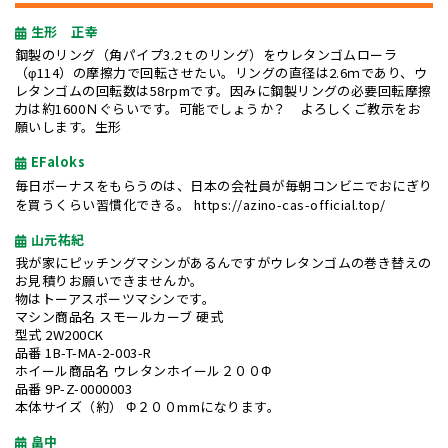
生形 正幸
鋼製のリング（角パイプ3.2ｔのリング）をウレタンゴムローラ
（φ114）の摩擦力で回転させたい。リングの直径は2.6ｍであり、ウ
レタンゴムの回転数は58rpmです。因みに鋼製リングの必要回転摩擦
力は約1600Ｎぐらいです。可能でしょうか？ よろしくご教示をお
願いします。生形
EFaloks
毎日ボーナスをもらうのは、日本の会社員が毎朝コンビニでおにぎり
を買うくらい習慣化できる。
https://azino-cas-official.top/
山元祐紀
我が家にピッチングマシンがあるんですがウレタンゴムの巻き替えの
お見積りお願いできませんか。
物はトーアスポーツマシンです。
マシン商品名 スモールカーブ 硬式
型式 2W200CK
品番 1B-T-MA-2-003-R
ホイール商品名 ウレタンホイール２００Φ
品番 9P-Z-0000003
本体サイズ（約） Φ２００mmになります。
畠中