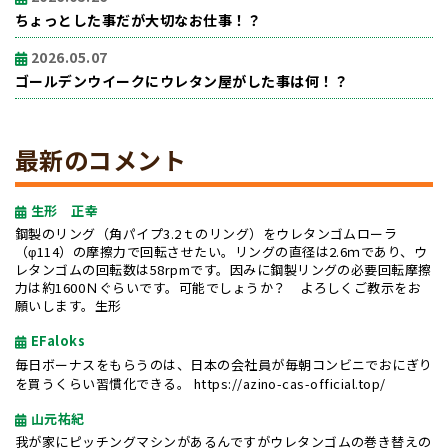
ちょっとした事だが大切なお仕事！？
2026.05.07
ゴールデンウイークにウレタン屋がした事は何！？
最新のコメント
生形 正幸
鋼製のリング（角パイプ3.2ｔのリング）をウレタンゴムローラ
（φ114）の摩擦力で回転させたい。リングの直径は2.6ｍであり、ウ
レタンゴムの回転数は58rpmです。因みに鋼製リングの必要回転摩擦
力は約1600Ｎぐらいです。可能でしょうか？ よろしくご教示をお
願いします。生形
EFaloks
毎日ボーナスをもらうのは、日本の会社員が毎朝コンビニでおにぎり
を買うくらい習慣化できる。
https://azino-cas-official.top/
山元祐紀
我が家にピッチングマシンがあるんですがウレタンゴムの巻き替えの