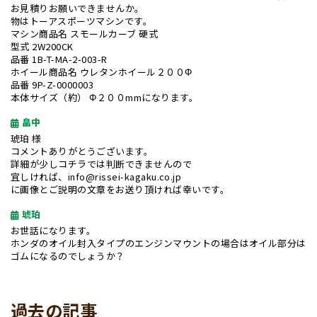
お見積りお願いできませんか。
物はトーアスポーツマシンです。
マシン商品名 スモールカーブ 硬式
型式 2W200CK
品番 1B-T-MA-2-003-R
ホイール商品名 ウレタンホイール２００Φ
品番 9P-Z-0000003
本体サイズ（約） Φ２００mmになります。
畠中
琥珀 様
コメントありがとうございます。
詳細が少しコチラでは判断できませんので
宜しければ、info@rissei-kagaku.co.jp
に画像とご説明の文章をお送り頂ければ幸いです。
琥珀
お世話になります。
ホンダのオイル封入タイプのエンジンマウントの場合はオイル部分は
ゴムになるのでしょうか？
過去の記事