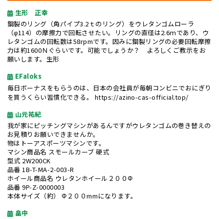
生形 正幸
鋼製のリング（角パイプ3.2ｔのリング）をウレタンゴムローラ
（φ114）の摩擦力で回転させたい。リングの直径は2.6ｍであり、ウ
レタンゴムの回転数は58rpmです。因みに鋼製リングの必要回転摩擦
力は約1600Ｎぐらいです。可能でしょうか？ よろしくご教示をお
願いします。生形
EFaloks
毎日ボーナスをもらうのは、日本の会社員が毎朝コンビニでおにぎり
を買うくらい習慣化できる。
https://azino-cas-official.top/
山元祐紀
我が家にピッチングマシンがあるんですがウレタンゴムの巻き替えの
お見積りお願いできませんか。
物はトーアスポーツマシンです。
マシン商品名 スモールカーブ 硬式
型式 2W200CK
品番 1B-T-MA-2-003-R
ホイール商品名 ウレタンホイール２００Φ
品番 9P-Z-0000003
本体サイズ（約） Φ２００mmになります。
畠中