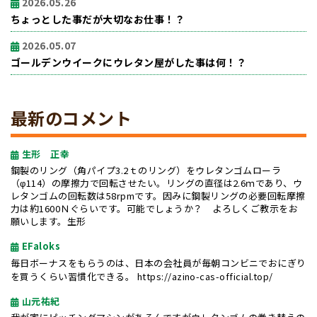
2026.05.26
ちょっとした事だが大切なお仕事！？
2026.05.07
ゴールデンウイークにウレタン屋がした事は何！？
最新のコメント
生形 正幸
鋼製のリング（角パイプ3.2ｔのリング）をウレタンゴムローラ
（φ114）の摩擦力で回転させたい。リングの直径は2.6ｍであり、ウ
レタンゴムの回転数は58rpmです。因みに鋼製リングの必要回転摩擦
力は約1600Ｎぐらいです。可能でしょうか？ よろしくご教示をお
願いします。生形
EFaloks
毎日ボーナスをもらうのは、日本の会社員が毎朝コンビニでおにぎり
を買うくらい習慣化できる。
https://azino-cas-official.top/
山元祐紀