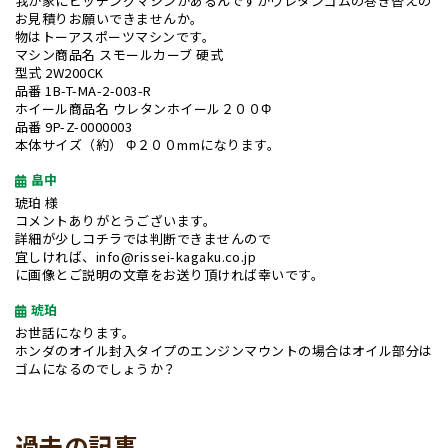
我が家にピッチングマシンがあるんですがウレタンゴムの巻き替えの
お見積りお願いできませんか。
物はトーアスポーツマシンです。
マシン商品名 スモールカーブ 硬式
型式 2W200CK
品番 1B-T-MA-2-003-R
ホイール商品名 ウレタンホイール２００Φ
品番 9P-Z-0000003
本体サイズ（約） Φ２００mmになります。
畠中
琥珀 様
コメントありがとうございます。
詳細が少しコチラでは判断できませんので
宜しければ、info@rissei-kagaku.co.jp
に画像とご説明の文章をお送り頂ければ幸いです。
琥珀
お世話になります。
ホンダのオイル封入タイプのエンジンマウントの場合はオイル部分は
ゴムになるのでしょうか？
過去の記事