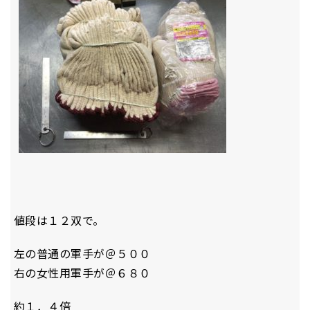
値段は１２双で。
左の普通の軍手が＠５００
右の女性用軍手が＠６８０
約１．４倍