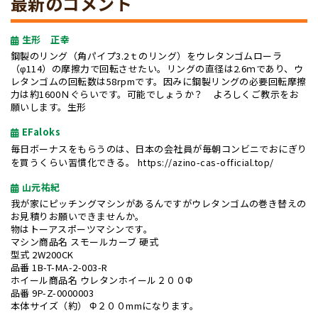
最新のコメント
生形 正幸
鋼製のリング（角パイプ3.2ｔのリング）をウレタンゴムローラ
（φ114）の摩擦力で回転させたい。リングの直径は2.6ｍであり、ウ
レタンゴムの回転数は58rpmです。因みに鋼製リングの必要回転摩擦
力は約1600Ｎぐらいです。可能でしょうか？ よろしくご教示をお
願いします。生形
EFaloks
毎日ボーナスをもらうのは、日本の会社員が毎朝コンビニでおにぎり
を買うくらい習慣化できる。
https://azino-cas-official.top/
山元祐紀
我が家にピッチングマシンがあるんですがウレタンゴムの巻き替えの
お見積りお願いできませんか。
物はトーアスポーツマシンです。
マシン商品名 スモールカーブ 硬式
型式 2W200CK
品番 1B-T-MA-2-003-R
ホイール商品名 ウレタンホイール２００Φ
品番 9P-Z-0000003
本体サイズ（約） Φ２００mmになります。