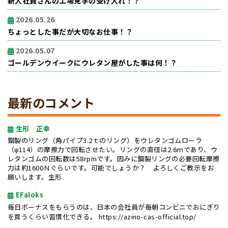
新入社員さんの工場見学の受け入れ！？
2026.05.26
ちょっとした事だが大切なお仕事！？
2026.05.07
ゴールデンウイークにウレタン屋がした事は何！？
最新のコメント
生形 正幸
鋼製のリング（角パイプ3.2ｔのリング）をウレタンゴムローラ
（φ114）の摩擦力で回転させたい。リングの直径は2.6ｍであり、ウ
レタンゴムの回転数は58rpmです。因みに鋼製リングの必要回転摩擦
力は約1600Ｎぐらいです。可能でしょうか？ よろしくご教示をお
願いします。生形
EFaloks
毎日ボーナスをもらうのは、日本の会社員が毎朝コンビニでおにぎり
を買うくらい習慣化できる。
https://azino-cas-official.top/