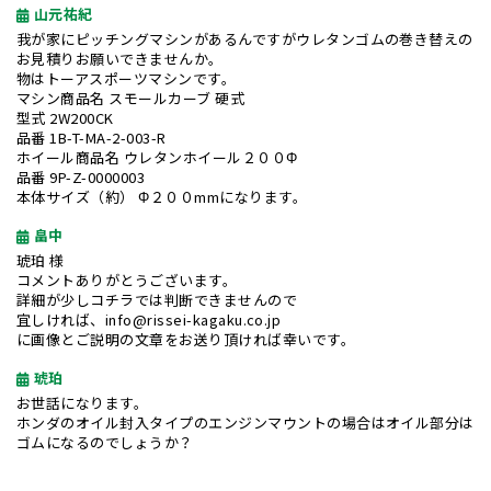
山元祐紀
我が家にピッチングマシンがあるんですがウレタンゴムの巻き替えの
お見積りお願いできませんか。
物はトーアスポーツマシンです。
マシン商品名 スモールカーブ 硬式
型式 2W200CK
品番 1B-T-MA-2-003-R
ホイール商品名 ウレタンホイール２００Φ
品番 9P-Z-0000003
本体サイズ（約） Φ２００mmになります。
畠中
琥珀 様
コメントありがとうございます。
詳細が少しコチラでは判断できませんので
宜しければ、info@rissei-kagaku.co.jp
に画像とご説明の文章をお送り頂ければ幸いです。
琥珀
お世話になります。
ホンダのオイル封入タイプのエンジンマウントの場合はオイル部分は
ゴムになるのでしょうか？