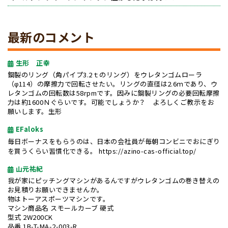
最新のコメント
生形 正幸
鋼製のリング（角パイプ3.2ｔのリング）をウレタンゴムローラ
（φ114）の摩擦力で回転させたい。リングの直径は2.6ｍであり、ウ
レタンゴムの回転数は58rpmです。因みに鋼製リングの必要回転摩擦
力は約1600Ｎぐらいです。可能でしょうか？ よろしくご教示をお
願いします。生形
EFaloks
毎日ボーナスをもらうのは、日本の会社員が毎朝コンビニでおにぎり
を買うくらい習慣化できる。
https://azino-cas-official.top/
山元祐紀
我が家にピッチングマシンがあるんですがウレタンゴムの巻き替えの
お見積りお願いできませんか。
物はトーアスポーツマシンです。
マシン商品名 スモールカーブ 硬式
型式 2W200CK
品番 1B-T-MA-2-003-R