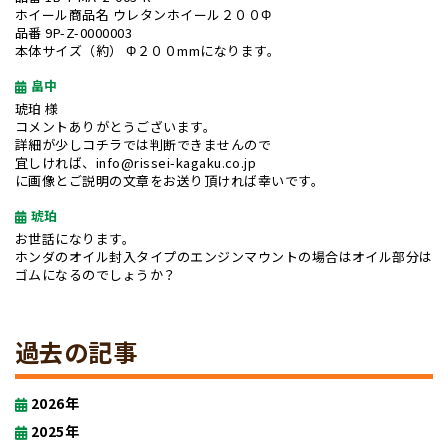
ホイール商品名 ウレタンホイール２００Φ
品番 9P-Z-0000003
本体サイズ（約） Φ２００mmになります。
畠中
琥珀 様
コメントありがとうございます。
詳細が少しコチラでは判断できませんので
宜しければ、info@rissei-kagaku.co.jp
に画像とご説明の文章をお送り頂ければ幸いです。
琥珀
お世話になります。
ホンダのオイル封入タイプのエンジンマウントの場合はオイル部分は
ゴムになるのでしょうか？
過去の記事
2026年
2025年