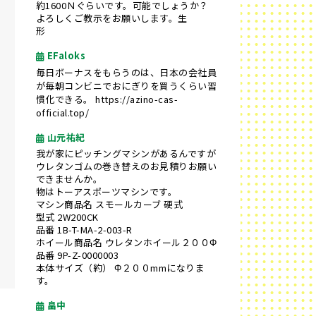
約1600Ｎぐらいです。可能でしょうか？
よろしくご教示をお願いします。生
形
EFaloks
毎日ボーナスをもらうのは、日本の会社員
が毎朝コンビニでおにぎりを買うくらい習
慣化できる。
https://azino-cas-
official.top/
山元祐紀
我が家にピッチングマシンがあるんですが
ウレタンゴムの巻き替えのお見積りお願い
できませんか。
物はトーアスポーツマシンです。
マシン商品名 スモールカーブ 硬式
型式 2W200CK
品番 1B-T-MA-2-003-R
ホイール商品名 ウレタンホイール２００Φ
品番 9P-Z-0000003
本体サイズ（約） Φ２００mmになりま
す。
畠中