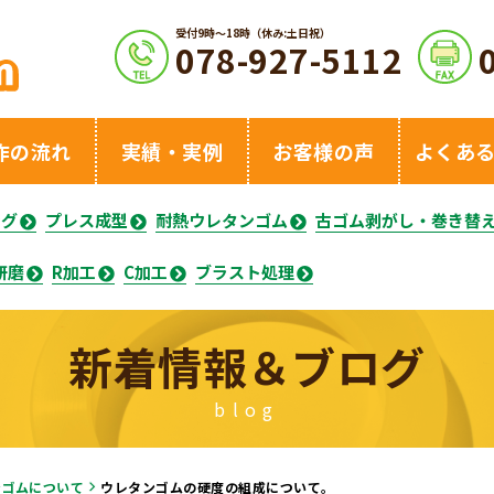
受付9時〜18時（休み:土日祝）
078-927-5112
作の流れ
実績・実例
お客様の声
よくあ
ング
プレス成型
耐熱ウレタンゴム
古ゴム剥がし・巻き替
研磨
R加工
C加工
ブラスト処理
新着情報＆ブログ
blog
ンゴムについて
ウレタンゴムの硬度の組成について。