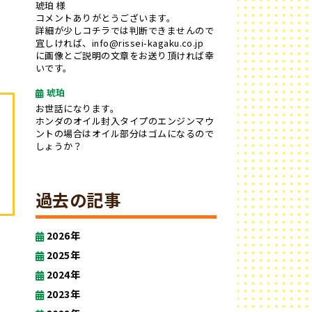
琥珀 様
コメントありがとうございます。
詳細が少しコチラでは判断できませんので
宜しければ、info@rissei-kagaku.co.jp
に画像とご説明の文章をお送り頂ければ幸
いです。
琥珀
お世話になります。
ホンダのオイル封入タイプのエンジンマウ
ントの場合はオイル部分はゴムになるので
しょうか？
過去の記事
2026年
2025年
2024年
2023年