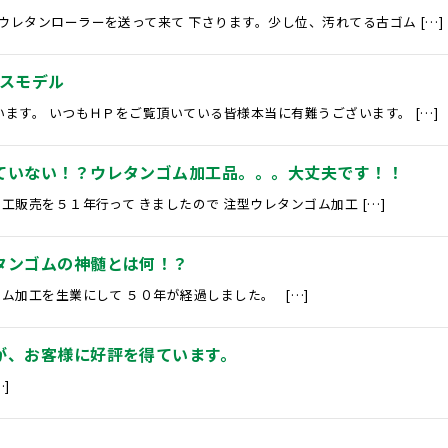
レタンローラーを送って来て 下さります。少し位、汚れてる古ゴム […]
スモデル
ます。 いつもＨＰをご覧頂いている皆様本当に有難うございます。 […]
ていない！？ウレタンゴム加工品。。。大丈夫です！！
工販売を５１年行って きましたので 注型ウレタンゴム加工 […]
タンゴムの神髄とは何！？
ム加工を生業にして ５０年が経過しました。 […]
が、お客様に好評を得ています。
]