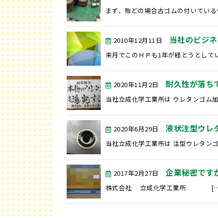
まず、殆どの場合古ゴムの付いているウ
当社のビジネ
2010年12月11日
来月でこのＨＰも1年が経とうとしてい
耐久性が落ち
2020年11月2日
当社立成化学工業所は ウレタンゴム加
液状注型ウレ
2020年6月29日
当社立成化学工業所は 注型ウレタンゴ
企業秘密です
2017年2月27日
株式会社 立成化学工業所 […