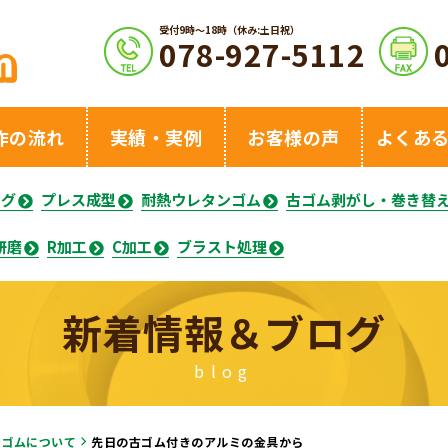
受付9時〜18時（休み:土日祝）
078-927-5112
作の流れ
実績・実例
お客様の声
よくあ
ング
プレス成型
耐熱ウレタンゴム
古ゴム剥がし・巻き替
研磨
R加工
C加工
ブラスト処理
新着情報＆ブログ
blog
ンゴムについて
先日の古ゴム付きのアルミの金具から