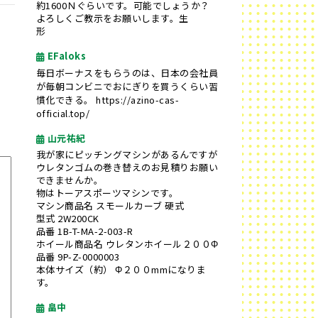
約1600Ｎぐらいです。可能でしょうか？
よろしくご教示をお願いします。生
形
EFaloks
毎日ボーナスをもらうのは、日本の会社員
が毎朝コンビニでおにぎりを買うくらい習
慣化できる。
https://azino-cas-
official.top/
山元祐紀
我が家にピッチングマシンがあるんですが
ウレタンゴムの巻き替えのお見積りお願い
できませんか。
物はトーアスポーツマシンです。
マシン商品名 スモールカーブ 硬式
型式 2W200CK
品番 1B-T-MA-2-003-R
ホイール商品名 ウレタンホイール２００Φ
品番 9P-Z-0000003
本体サイズ（約） Φ２００mmになりま
す。
畠中