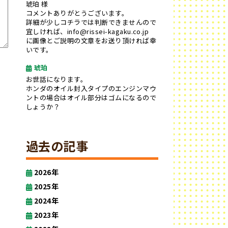
琥珀 様
コメントありがとうございます。
詳細が少しコチラでは判断できませんので
宜しければ、info@rissei-kagaku.co.jp
に画像とご説明の文章をお送り頂ければ幸
いです。
琥珀
お世話になります。
ホンダのオイル封入タイプのエンジンマウ
ントの場合はオイル部分はゴムになるので
しょうか？
過去の記事
2026年
2025年
2024年
2023年