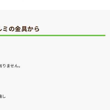
ルミの金具から
有りません。
施し