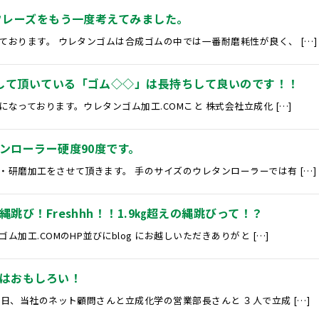
フレーズをもう一度考えてみました。
おります。 ウレタンゴムは合成ゴムの中では一番耐磨耗性が良く、 […]
して頂いている「ゴム◇◇」は長持ちして良いのです！！
なっております。ウレタンゴム加工.COMこと 株式会社立成化 […]
ンローラー硬度90度です。
研磨加工をさせて頂きます。 手のサイズのウレタンローラーでは有 […]
跳び！Freshhh！！1.9㎏超えの縄跳びって！？
加工.COMのHP並びにblog にお越しいただきありがと […]
はおもしろい！
日、当社のネット顧問さんと立成化学の営業部長さんと ３人で立成 […]