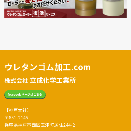
ウレタンゴム加工.com
立成化学工業所
株式会社
【神戸本社】
〒651-2145
兵庫県神戸市西区玉津町居住244-2