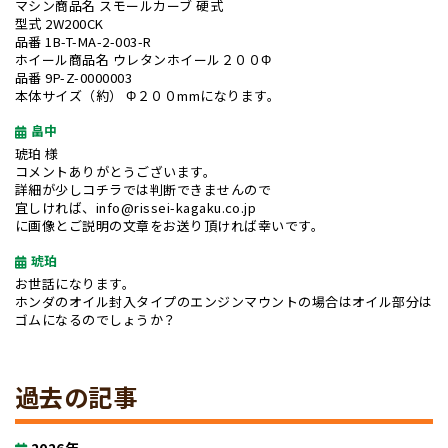
マシン商品名 スモールカーブ 硬式
型式 2W200CK
品番 1B-T-MA-2-003-R
ホイール商品名 ウレタンホイール２００Φ
品番 9P-Z-0000003
本体サイズ（約） Φ２００mmになります。
畠中
琥珀 様
コメントありがとうございます。
詳細が少しコチラでは判断できませんので
宜しければ、info@rissei-kagaku.co.jp
に画像とご説明の文章をお送り頂ければ幸いです。
琥珀
お世話になります。
ホンダのオイル封入タイプのエンジンマウントの場合はオイル部分は
ゴムになるのでしょうか？
過去の記事