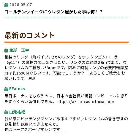
2026.05.07
ゴールデンウイークにウレタン屋がした事は何！？
最新のコメント
生形 正幸
鋼製のリング（角パイプ3.2ｔのリング）をウレタンゴムローラ
（φ114）の摩擦力で回転させたい。リングの直径は2.6ｍであり、ウ
レタンゴムの回転数は58rpmです。因みに鋼製リングの必要回転摩擦
力は約1600Ｎぐらいです。可能でしょうか？ よろしくご教示をお
願いします。生形
EFaloks
毎日ボーナスをもらうのは、日本の会社員が毎朝コンビニでおにぎり
を買うくらい習慣化できる。
https://azino-cas-official.top/
山元祐紀
我が家にピッチングマシンがあるんですがウレタンゴムの巻き替えの
お見積りお願いできませんか。
物はトーアスポーツマシンです。