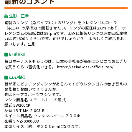
最新のコメント
生形 正幸
鋼製のリング（角パイプ3.2ｔのリング）をウレタンゴムローラ
（φ114）の摩擦力で回転させたい。リングの直径は2.6ｍであり、ウ
レタンゴムの回転数は58rpmです。因みに鋼製リングの必要回転摩擦
力は約1600Ｎぐらいです。可能でしょうか？ よろしくご教示をお
願いします。生形
EFaloks
毎日ボーナスをもらうのは、日本の会社員が毎朝コンビニでおにぎり
を買うくらい習慣化できる。
https://azino-cas-official.top/
山元祐紀
我が家にピッチングマシンがあるんですがウレタンゴムの巻き替えの
お見積りお願いできませんか。
物はトーアスポーツマシンです。
マシン商品名 スモールカーブ 硬式
型式 2W200CK
品番 1B-T-MA-2-003-R
ホイール商品名 ウレタンホイール２００Φ
品番 9P-Z-0000003
本体サイズ（約） Φ２００mmになります。