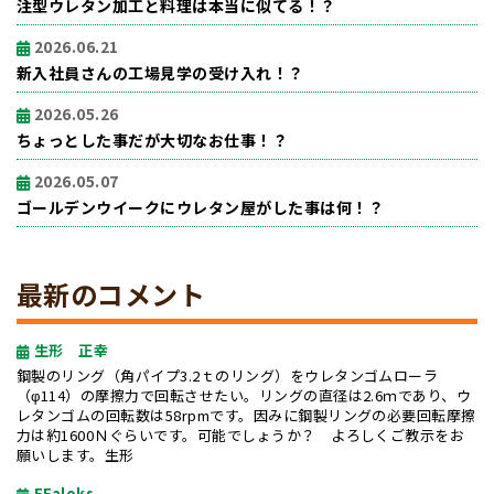
注型ウレタン加工と料理は本当に似てる！？
2026.06.21
新入社員さんの工場見学の受け入れ！？
2026.05.26
ちょっとした事だが大切なお仕事！？
2026.05.07
ゴールデンウイークにウレタン屋がした事は何！？
最新のコメント
生形 正幸
鋼製のリング（角パイプ3.2ｔのリング）をウレタンゴムローラ
（φ114）の摩擦力で回転させたい。リングの直径は2.6ｍであり、ウ
レタンゴムの回転数は58rpmです。因みに鋼製リングの必要回転摩擦
力は約1600Ｎぐらいです。可能でしょうか？ よろしくご教示をお
願いします。生形
EFaloks