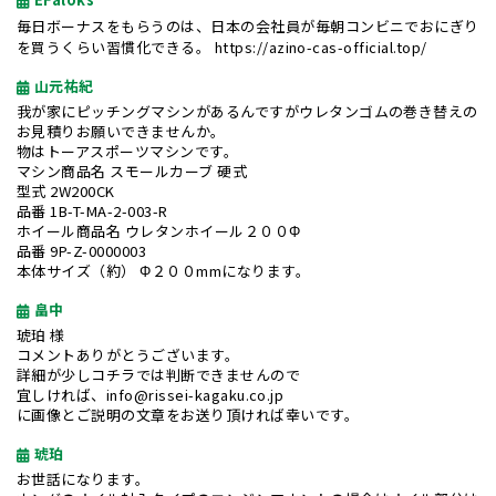
毎日ボーナスをもらうのは、日本の会社員が毎朝コンビニでおにぎり
を買うくらい習慣化できる。
https://azino-cas-official.top/
山元祐紀
我が家にピッチングマシンがあるんですがウレタンゴムの巻き替えの
お見積りお願いできませんか。
物はトーアスポーツマシンです。
マシン商品名 スモールカーブ 硬式
型式 2W200CK
品番 1B-T-MA-2-003-R
ホイール商品名 ウレタンホイール２００Φ
品番 9P-Z-0000003
本体サイズ（約） Φ２００mmになります。
畠中
琥珀 様
コメントありがとうございます。
詳細が少しコチラでは判断できませんので
宜しければ、info@rissei-kagaku.co.jp
に画像とご説明の文章をお送り頂ければ幸いです。
琥珀
お世話になります。