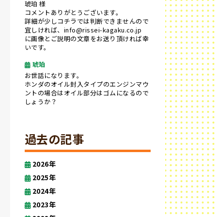
琥珀 様
コメントありがとうございます。
詳細が少しコチラでは判断できませんので
宜しければ、info@rissei-kagaku.co.jp
に画像とご説明の文章をお送り頂ければ幸
いです。
琥珀
お世話になります。
ホンダのオイル封入タイプのエンジンマウ
ントの場合はオイル部分はゴムになるので
しょうか？
過去の記事
2026年
2025年
2024年
2023年