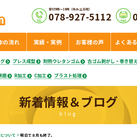
受付9時〜18時（休み:土日祝）
078-927-5112
作の流れ
実績・実例
お客様の声
よくあ
ング
プレス成型
耐熱ウレタンゴム
古ゴム剥がし・巻き替
研磨
R加工
C加工
ブラスト処理
新着情報＆ブログ
blog
営について
明日で８月も終了。