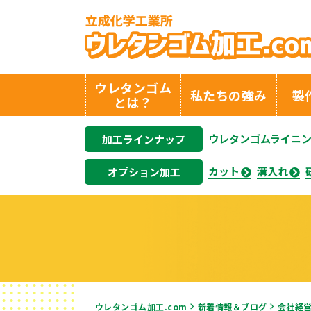
ウレタンゴム
私たちの強み
製
とは？
ウレタンゴムライニ
加工ラインナップ
カット
溝入れ
オプション加工
ウレタンゴム加工.com
新着情報＆ブログ
会社経