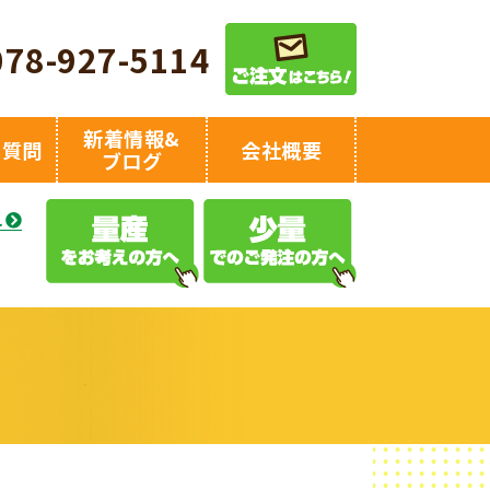
078-927-5114
新着情報&
る質問
会社概要
ブログ
え