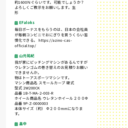
約1600Ｎぐらいです。可能でしょうか？
よろしくご教示をお願いします。生
形
EFaloks
毎日ボーナスをもらうのは、日本の会社員
が毎朝コンビニでおにぎりを買うくらい習
慣化できる。
https://azino-cas-
official.top/
山元祐紀
我が家にピッチングマシンがあるんですが
ウレタンゴムの巻き替えのお見積りお願い
できませんか。
物はトーアスポーツマシンです。
マシン商品名 スモールカーブ 硬式
型式 2W200CK
品番 1B-T-MA-2-003-R
ホイール商品名 ウレタンホイール２００Φ
品番 9P-Z-0000003
本体サイズ（約） Φ２００mmになりま
す。
畠中