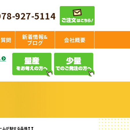
078-927-5114
新着情報&
る質問
会社概要
ブログ
え
ームが魅せる品格❣❣