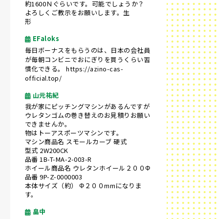
約1600Ｎぐらいです。可能でしょうか？
よろしくご教示をお願いします。生
形
EFaloks
毎日ボーナスをもらうのは、日本の会社員
が毎朝コンビニでおにぎりを買うくらい習
慣化できる。
https://azino-cas-
official.top/
山元祐紀
我が家にピッチングマシンがあるんですが
ウレタンゴムの巻き替えのお見積りお願い
できませんか。
物はトーアスポーツマシンです。
マシン商品名 スモールカーブ 硬式
型式 2W200CK
品番 1B-T-MA-2-003-R
ホイール商品名 ウレタンホイール２００Φ
品番 9P-Z-0000003
本体サイズ（約） Φ２００mmになりま
す。
畠中