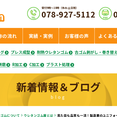
受付9時〜18時（休み:土日祝）
078-927-5112
作の流れ
実績・実例
お客様の声
よくあ
ング
プレス成型
耐熱ウレタンゴム
古ゴム剥がし・巻き替
研磨
R加工
C加工
ブラスト処理
新着情報＆ブログ
blog
ンゴムについて
ウレタンゴム屋とは
見た目も品質も一流！製造業のユニフォ