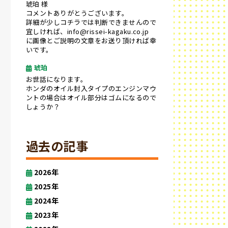
琥珀 様
コメントありがとうございます。
詳細が少しコチラでは判断できませんので
宜しければ、info@rissei-kagaku.co.jp
に画像とご説明の文章をお送り頂ければ幸
いです。
琥珀
お世話になります。
ホンダのオイル封入タイプのエンジンマウ
ントの場合はオイル部分はゴムになるので
しょうか？
過去の記事
2026年
2025年
2024年
2023年