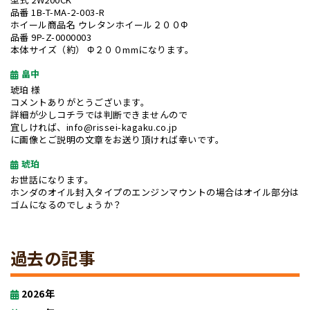
品番 1B-T-MA-2-003-R
ホイール商品名 ウレタンホイール２００Φ
品番 9P-Z-0000003
本体サイズ（約） Φ２００mmになります。
畠中
琥珀 様
コメントありがとうございます。
詳細が少しコチラでは判断できませんので
宜しければ、info@rissei-kagaku.co.jp
に画像とご説明の文章をお送り頂ければ幸いです。
琥珀
お世話になります。
ホンダのオイル封入タイプのエンジンマウントの場合はオイル部分は
ゴムになるのでしょうか？
過去の記事
2026年