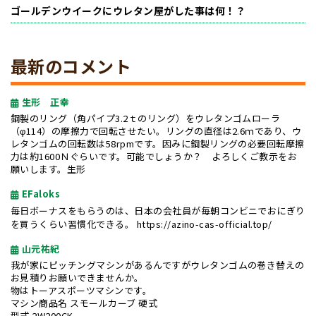
ゴールデンウイークにウレタン屋がした事は何！？
最新のコメント
生形 正幸
鋼製のリング（角パイプ3.2ｔのリング）をウレタンゴムローラ
（φ114）の摩擦力で回転させたい。リングの直径は2.6ｍであり、ウ
レタンゴムの回転数は58rpmです。因みに鋼製リングの必要回転摩擦
力は約1600Ｎぐらいです。可能でしょうか？ よろしくご教示をお
願いします。生形
EFaloks
毎日ボーナスをもらうのは、日本の会社員が毎朝コンビニでおにぎり
を買うくらい習慣化できる。
https://azino-cas-official.top/
山元祐紀
我が家にピッチングマシンがあるんですがウレタンゴムの巻き替えの
お見積りお願いできませんか。
物はトーアスポーツマシンです。
マシン商品名 スモールカーブ 硬式
型式 2W200CK