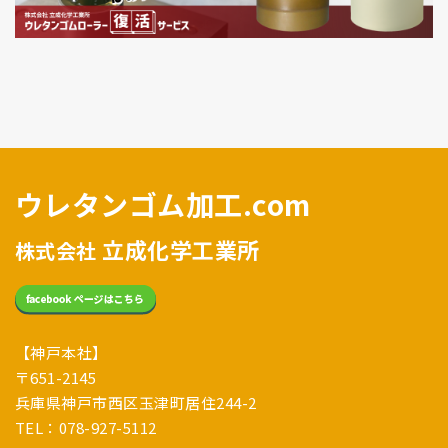
ウレタンゴム加工.com
立成化学工業所
株式会社
【神戸本社】
〒651-2145
兵庫県神戸市西区玉津町居住244-2
TEL：078-927-5112