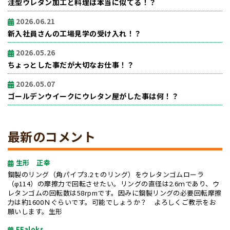
注型ウレタン加工と料理は本当に似てる！？
2026.06.21
新入社員さんの工場見学の受け入れ！？
2026.05.26
ちょっとした事だが大切なお仕事！？
2026.05.07
ゴールデンウイークにウレタン屋がした事は何！？
最新のコメント
生形 正幸
鋼製のリング（角パイプ3.2ｔのリング）をウレタンゴムローラ
（φ114）の摩擦力で回転させたい。リングの直径は2.6ｍであり、ウ
レタンゴムの回転数は58rpmです。因みに鋼製リングの必要回転摩擦
力は約1600Ｎぐらいです。可能でしょうか？ よろしくご教示をお
願いします。生形
EFaloks