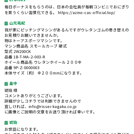
毎日ボーナスをもらうのは、日本の会社員が毎朝コンビニでおにぎり
を買うくらい習慣化できる。
https://azino-cas-official.top/
山元祐紀
我が家にピッチングマシンがあるんですがウレタンゴムの巻き替えの
お見積りお願いできませんか。
物はトーアスポーツマシンです。
マシン商品名 スモールカーブ 硬式
型式 2W200CK
品番 1B-T-MA-2-003-R
ホイール商品名 ウレタンホイール２００Φ
品番 9P-Z-0000003
本体サイズ（約） Φ２００mmになります。
畠中
琥珀 様
コメントありがとうございます。
詳細が少しコチラでは判断できませんので
宜しければ、info@rissei-kagaku.co.jp
に画像とご説明の文章をお送り頂ければ幸いです。
琥珀
お世話になります。