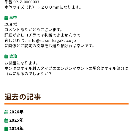
品番 9P-Z-0000003
本体サイズ（約） Φ２００mmになります。
畠中
琥珀 様
コメントありがとうございます。
詳細が少しコチラでは判断できませんので
宜しければ、info@rissei-kagaku.co.jp
に画像とご説明の文章をお送り頂ければ幸いです。
琥珀
お世話になります。
ホンダのオイル封入タイプのエンジンマウントの場合はオイル部分は
ゴムになるのでしょうか？
過去の記事
2026年
2025年
2024年