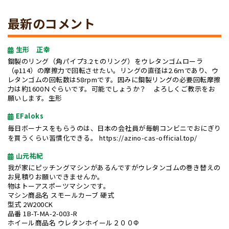
最新のコメント
生形 正幸
鋼製のリング（角パイプ3.2ｔのリング）をウレタンゴムローラ
（φ114）の摩擦力で回転させたい。リングの直径は2.6ｍであり、ウ
レタンゴムの回転数は58rpmです。因みに鋼製リングの必要回転摩擦
力は約1600Ｎぐらいです。可能でしょうか？ よろしくご教示をお
願いします。生形
EFaloks
毎日ボーナスをもらうのは、日本の会社員が毎朝コンビニでおにぎり
を買うくらい習慣化できる。
https://azino-cas-official.top/
山元祐紀
我が家にピッチングマシンがあるんですがウレタンゴムの巻き替えの
お見積りお願いできませんか。
物はトーアスポーツマシンです。
マシン商品名 スモールカーブ 硬式
型式 2W200CK
品番 1B-T-MA-2-003-R
ホイール商品名 ウレタンホイール２００Φ