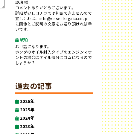
琥珀 様
コメントありがとうございます。
詳細が少しコチラでは判断できませんので
宜しければ、info@rissei-kagaku.co.jp
に画像とご説明の文章をお送り頂ければ幸
いです。
琥珀
お世話になります。
ホンダのオイル封入タイプのエンジンマウ
ントの場合はオイル部分はゴムになるので
しょうか？
過去の記事
2026年
2025年
2024年
2023年