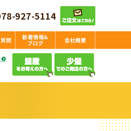
078-927-5114
新着情報&
る質問
会社概要
ブログ
え