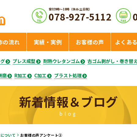
受付9時〜18時（休み:土日祝）
078-927-5112
作の流れ
実績・実例
お客様の声
よくあ
ング
プレス成型
耐熱ウレタンゴム
古ゴム剥がし・巻き替
研磨
R加工
C加工
ブラスト処理
新着情報＆ブログ
blog
営について
お客様の声アンケート③