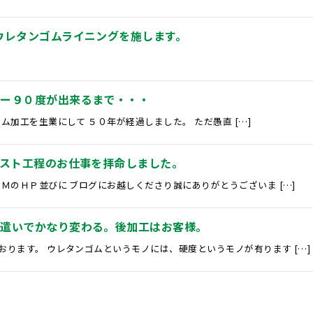
ウレタンゴムライニングを施します。
ラー９０度が出来るまで・・・
ム加工を生業にして ５０年が経過しました。 ただ愚直 […]
スト工程のお仕事を拝命しました。
ＭのＨＰ並びに ブログにお越しくださり誠にありがとうございま […]
心遣いでかなり変わる。後加工はお客様。
ります。 ウレタンゴムというモノには、硬度というモノが有ります […]