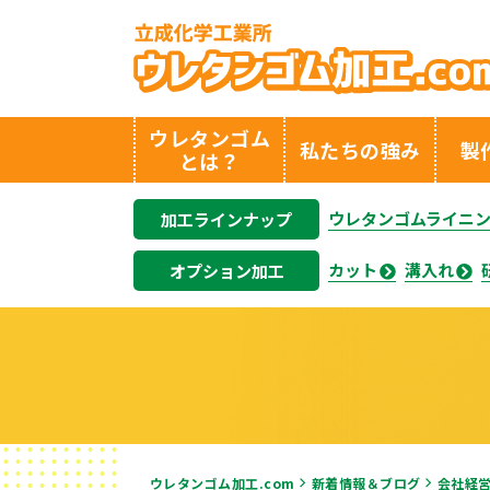
ウレタンゴム
私たちの強み
製
とは？
ウレタンゴムライニ
加工ラインナップ
カット
溝入れ
オプション加工
ウレタンゴム加工.com
新着情報＆ブログ
会社経