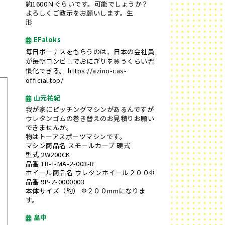
約1600Ｎぐらいです。可能でしょうか？
よろしくご教示をお願いします。生
形
EFaloks
毎日ボーナスをもらうのは、日本の会社員
が毎朝コンビニでおにぎりを買うくらい習
慣化できる。
https://azino-cas-
official.top/
山元祐紀
我が家にピッチングマシンがあるんですが
ウレタンゴムの巻き替えのお見積りお願い
できませんか。
物はトーアスポーツマシンです。
マシン商品名 スモールカーブ 硬式
型式 2W200CK
品番 1B-T-MA-2-003-R
ホイール商品名 ウレタンホイール２００Φ
品番 9P-Z-0000003
本体サイズ（約） Φ２００mmになりま
す。
畠中