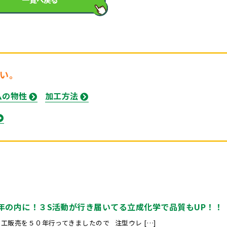
い。
ムの物性
加工方法
今年の内に！３S活動が行き届いてる立成化学で品質もUP！！
工販売を５０年行ってきましたので 注型ウレ […]