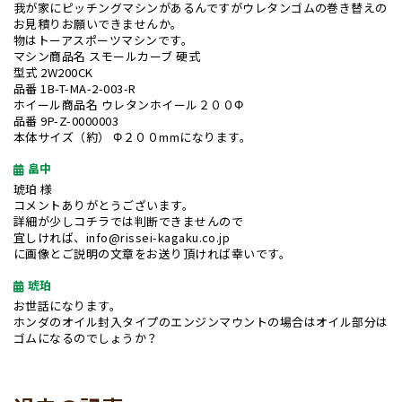
我が家にピッチングマシンがあるんですがウレタンゴムの巻き替えの
お見積りお願いできませんか。
物はトーアスポーツマシンです。
マシン商品名 スモールカーブ 硬式
型式 2W200CK
品番 1B-T-MA-2-003-R
ホイール商品名 ウレタンホイール２００Φ
品番 9P-Z-0000003
本体サイズ（約） Φ２００mmになります。
畠中
琥珀 様
コメントありがとうございます。
詳細が少しコチラでは判断できませんので
宜しければ、info@rissei-kagaku.co.jp
に画像とご説明の文章をお送り頂ければ幸いです。
琥珀
お世話になります。
ホンダのオイル封入タイプのエンジンマウントの場合はオイル部分は
ゴムになるのでしょうか？