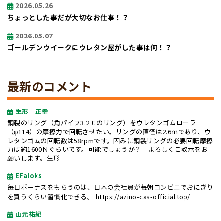
2026.05.26
ちょっとした事だが大切なお仕事！？
2026.05.07
ゴールデンウイークにウレタン屋がした事は何！？
最新のコメント
生形 正幸
鋼製のリング（角パイプ3.2ｔのリング）をウレタンゴムローラ
（φ114）の摩擦力で回転させたい。リングの直径は2.6ｍであり、ウ
レタンゴムの回転数は58rpmです。因みに鋼製リングの必要回転摩擦
力は約1600Ｎぐらいです。可能でしょうか？ よろしくご教示をお
願いします。生形
EFaloks
毎日ボーナスをもらうのは、日本の会社員が毎朝コンビニでおにぎり
を買うくらい習慣化できる。
https://azino-cas-official.top/
山元祐紀