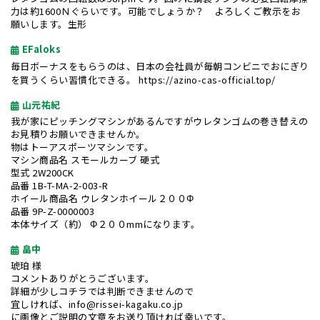
力は約1600Ｎぐらいです。可能でしょうか？ よろしくご教示をお
願いします。生形
EFaloks
毎日ボーナスをもらうのは、日本の会社員が毎朝コンビニでおにぎり
を買うくらい習慣化できる。
https://azino-cas-official.top/
山元祐紀
我が家にピッチングマシンがあるんですがウレタンゴムの巻き替えの
お見積りお願いできませんか。
物はトーアスポーツマシンです。
マシン商品名 スモールカーブ 硬式
型式 2W200CK
品番 1B-T-MA-2-003-R
ホイール商品名 ウレタンホイール２００Φ
品番 9P-Z-0000003
本体サイズ（約） Φ２００mmになります。
畠中
琥珀 様
コメントありがとうございます。
詳細が少しコチラでは判断できませんので
宜しければ、info@rissei-kagaku.co.jp
に画像とご説明の文章をお送り頂ければ幸いです。