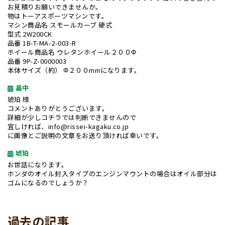
お見積りお願いできませんか。
物はトーアスポーツマシンです。
マシン商品名 スモールカーブ 硬式
型式 2W200CK
品番 1B-T-MA-2-003-R
ホイール商品名 ウレタンホイール２００Φ
品番 9P-Z-0000003
本体サイズ（約） Φ２００mmになります。
畠中
琥珀 様
コメントありがとうございます。
詳細が少しコチラでは判断できませんので
宜しければ、info@rissei-kagaku.co.jp
に画像とご説明の文章をお送り頂ければ幸いです。
琥珀
お世話になります。
ホンダのオイル封入タイプのエンジンマウントの場合はオイル部分は
ゴムになるのでしょうか？
過去の記事