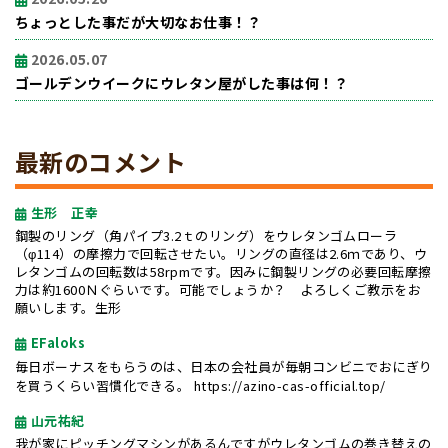
ちょっとした事だが大切なお仕事！？
2026.05.07
ゴールデンウイークにウレタン屋がした事は何！？
最新のコメント
生形 正幸
鋼製のリング（角パイプ3.2ｔのリング）をウレタンゴムローラ
（φ114）の摩擦力で回転させたい。リングの直径は2.6ｍであり、ウ
レタンゴムの回転数は58rpmです。因みに鋼製リングの必要回転摩擦
力は約1600Ｎぐらいです。可能でしょうか？ よろしくご教示をお
願いします。生形
EFaloks
毎日ボーナスをもらうのは、日本の会社員が毎朝コンビニでおにぎり
を買うくらい習慣化できる。
https://azino-cas-official.top/
山元祐紀
我が家にピッチングマシンがあるんですがウレタンゴムの巻き替えの