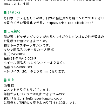
願いします。生形
EFaloks
毎日ボーナスをもらうのは、日本の会社員が毎朝コンビニでおにぎり
を買うくらい習慣化できる。
https://azino-cas-official.top/
山元祐紀
我が家にピッチングマシンがあるんですがウレタンゴムの巻き替えの
お見積りお願いできませんか。
物はトーアスポーツマシンです。
マシン商品名 スモールカーブ 硬式
型式 2W200CK
品番 1B-T-MA-2-003-R
ホイール商品名 ウレタンホイール２００Φ
品番 9P-Z-0000003
本体サイズ（約） Φ２００mmになります。
畠中
琥珀 様
コメントありがとうございます。
詳細が少しコチラでは判断できませんので
宜しければ、info@rissei-kagaku.co.jp
に画像とご説明の文章をお送り頂ければ幸いです。